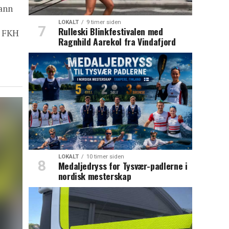
ann
LOKALT
9 timer siden
Rulleski Blinkfestivalen med
r FKH
Ragnhild Aarekol fra Vindafjord
LOKALT
10 timer siden
Medaljedryss for Tysvær-padlerne i
nordisk mesterskap