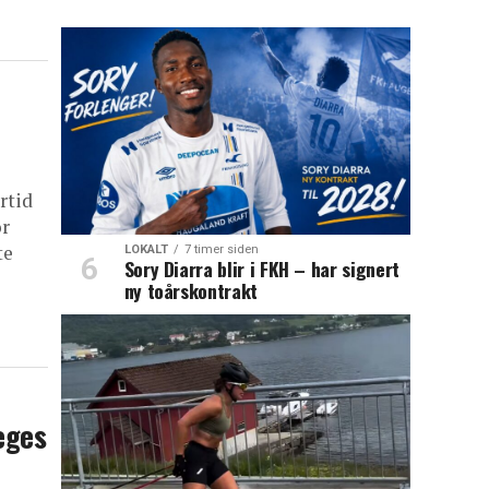
rtid
or
te
LOKALT
7 timer siden
Sory Diarra blir i FKH – har signert
ny toårskontrakt
eges