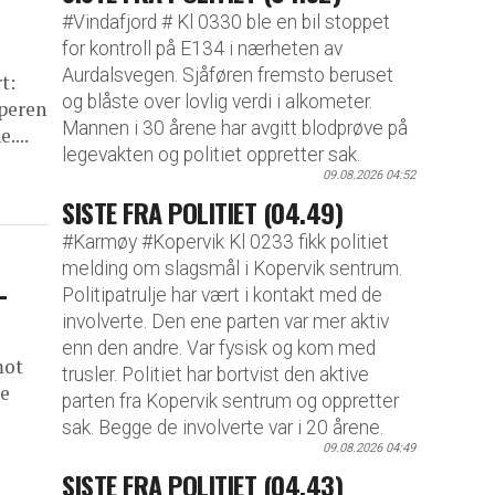
#Vindafjord # Kl 0330 ble en bil stoppet
for kontroll på E134 i nærheten av
Aurdalsvegen. Sjåføren fremsto beruset
t:
og blåste over lovlig verdi i alkometer.
pperen
Mannen i 30 årene har avgitt blodprøve på
....
legevakten og politiet oppretter sak.
09.08.2026 04:52
SISTE FRA POLITIET (04.49)
#Karmøy #Kopervik Kl 0233 fikk politiet
melding om slagsmål i Kopervik sentrum.
–
Politipatrulje har vært i kontakt med de
involverte. Den ene parten var mer aktiv
enn den andre. Var fysisk og kom med
mot
trusler. Politiet har bortvist den aktive
ne
parten fra Kopervik sentrum og oppretter
sak. Begge de involverte var i 20 årene.
09.08.2026 04:49
SISTE FRA POLITIET (04.43)