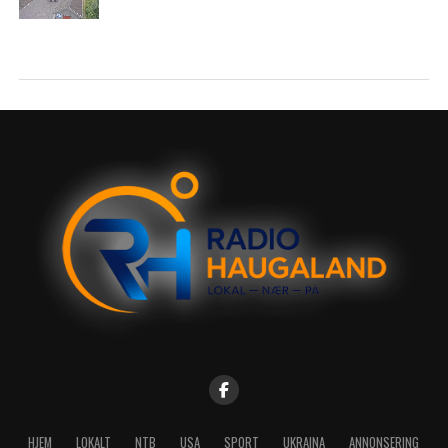
HJEM
LOKALT
NTB
USA
SPORT
UKRAINA
ANNONSERING