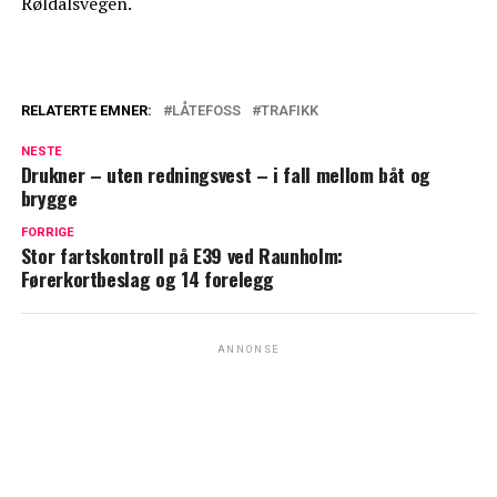
Røldalsvegen.
RELATERTE EMNER:
LÅTEFOSS
TRAFIKK
NESTE
Drukner – uten redningsvest – i fall mellom båt og
brygge
FORRIGE
Stor fartskontroll på E39 ved Raunholm:
Førerkortbeslag og 14 forelegg
ANNONSE