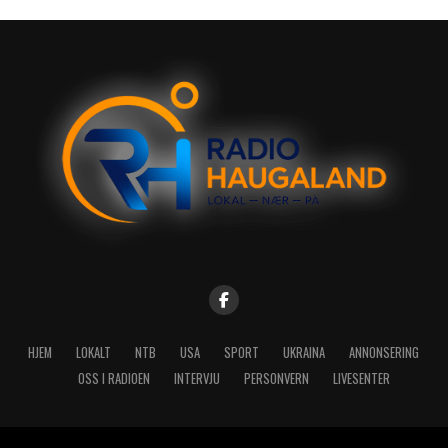
HJEM
LOKALT
NTB
USA
SPORT
UKRAINA
ANNONSERING
OSS I RADIOEN
INTERVJU
PERSONVERN
LIVESENTER