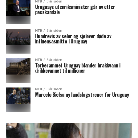
NTB
3 år siden
Uruguays utenriksminister går av etter
passkandale
NTB
3 år siden
Hundrevis av seler og sjøløver døde av
influensasmitte i Uruguay
NTB
3 år siden
Tørkerammet Uruguay blander brakkvann i
drikkevannet til millioner
NTB
3 år siden
Marcelo Bielsa ny landslagstrener for Uruguay