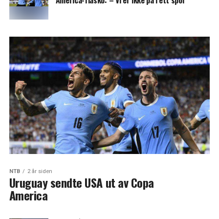
America-fiasko: – Vi er ikke på rett spor
NTB
2 år siden
Uruguay sendte USA ut av Copa
America