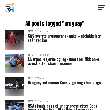
All posts tagged "uruguay"
NTB
1 år siden
CAS avviste uruguayansk anke – utelukkelser
står ved lag
NTB
1 år siden
Liverpool-stjerne og lagkamerater fikk anke
avvist etter skandalescener
NTB
2 år siden
Uruguay-veteranen Suárez gir seg i landslaget
NTB
2 år siden
USAs landslagssjef under press etter Copa