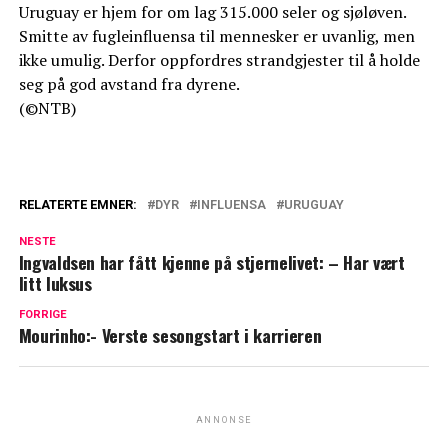
Uruguay er hjem for om lag 315.000 seler og sjøløven.
Smitte av fugleinfluensa til mennesker er uvanlig, men
ikke umulig. Derfor oppfordres strandgjester til å holde
seg på god avstand fra dyrene.
(©NTB)
RELATERTE EMNER:
DYR
INFLUENSA
URUGUAY
NESTE
Ingvaldsen har fått kjenne på stjernelivet: – Har vært
litt luksus
FORRIGE
Mourinho:- Verste sesongstart i karrieren
ANNONSE