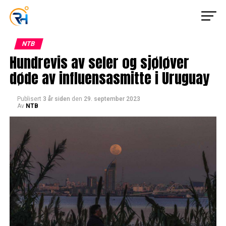
NTB
Hundrevis av seler og sjøløver
døde av influensasmitte i Uruguay
Publisert
3 år siden
den
29. september 2023
Av
NTB