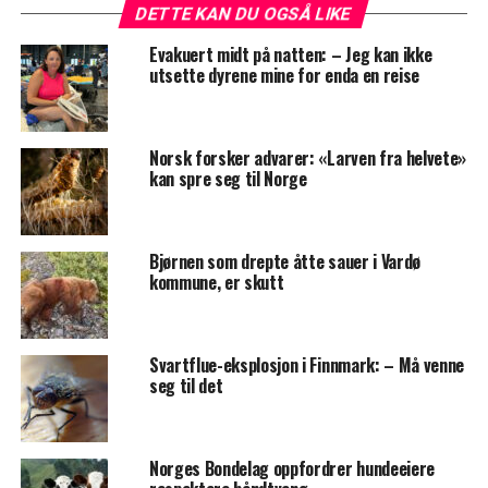
DETTE KAN DU OGSÅ LIKE
Evakuert midt på natten: – Jeg kan ikke
utsette dyrene mine for enda en reise
Norsk forsker advarer: «Larven fra helvete»
kan spre seg til Norge
Bjørnen som drepte åtte sauer i Vardø
kommune, er skutt
Svartflue-eksplosjon i Finnmark: – Må venne
seg til det
Norges Bondelag oppfordrer hundeeiere