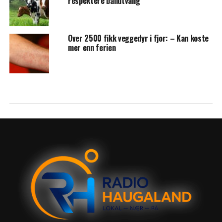
respektere båndtvang
Over 2500 fikk veggedyr i fjor: – Kan koste
mer enn ferien