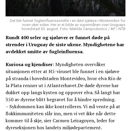
Det ble funnet fugleinfluensasmitte i en død sjøløve i Montevideo for
noen uker siden. Her er et bilde av supermånen over Uruguays
hovedstad 30. august. Foto: Matilde Campodonico / AP / NTB
Rundt 400 seler og sjøløver er funnet døde på
strender i Uruguay de siste ukene. Myndighetene har
avdekket smitte av fugleinfluensa.
Kuriosa og kjendiser
: Myndigheten overvåker
situasjonen etter at H5-viruset ble funnet i en sjøløve
på stranda i hovedstaden Montevideo, hvor elva Río de
la Plata renner ut i Atlanterhavet.De døde dyrene har
dukket opp langs kysten og oppover elva. Så langt har
350 av dyrene blitt begravet for å hindre spredning.
– Sykdommen kan ikke kontrolleres. Vi må vente på at
flokkimmuniteten slår inn, men vi vet ikke når dette
kommer til å skje, sier Carmen Leizagoyen, leder for
dyreseksjonen hos landets miljødepartement.