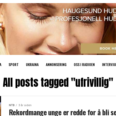
A
SPORT
UKRAINA
ANNONSERING
OSS I RADIOEN
INTERVJU
All posts tagged "ufrivillig"
NTB
3 år siden
Rekordmange unge er redde for å bli s