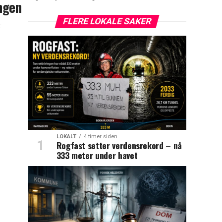
ingen
FLERE LOKALE SAKER
t
LOKALT
4 timer siden
Rogfast setter verdensrekord – nå
333 meter under havet