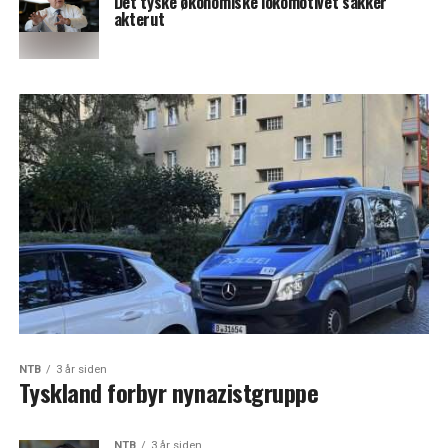
Det tyske økonomiske lokomotivet sakker
akterut
NTB
3 år siden
Tyskland forbyr nynazistgruppe
NTB
3 år siden