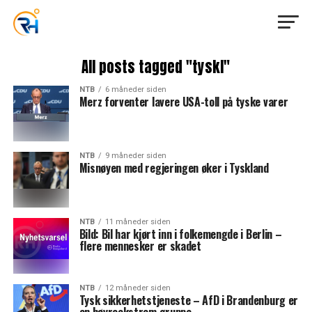
All posts tagged "tyskl"
NTB
6 måneder siden
Merz forventer lavere USA-toll på tyske varer
NTB
9 måneder siden
Misnøyen med regjeringen øker i Tyskland
NTB
11 måneder siden
Bild: Bil har kjørt inn i folkemengde i Berlin –
flere mennesker er skadet
NTB
12 måneder siden
Tysk sikkerhetstjeneste – AfD i Brandenburg er