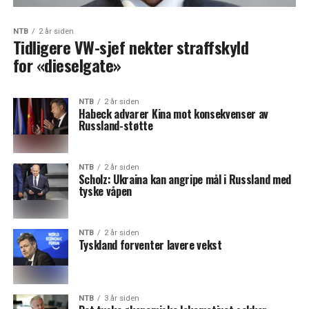
NTB
2 år siden
Tidligere VW-sjef nekter straffskyld
for «dieselgate»
NTB
2 år siden
Habeck advarer Kina mot konsekvenser av
Russland-støtte
NTB
2 år siden
Scholz: Ukraina kan angripe mål i Russland med
tyske våpen
NTB
2 år siden
Tyskland forventer lavere vekst
NTB
3 år siden