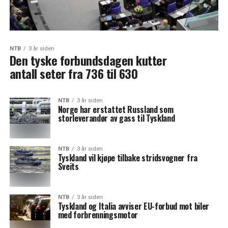
NTB
3 år siden
Den tyske forbundsdagen kutter
antall seter fra 736 til 630
NTB
3 år siden
Norge har erstattet Russland som
storleverandør av gass til Tyskland
NTB
3 år siden
Tyskland vil kjøpe tilbake stridsvogner fra
Sveits
NTB
3 år siden
Tyskland og Italia avviser EU-forbud mot biler
med forbrenningsmotor