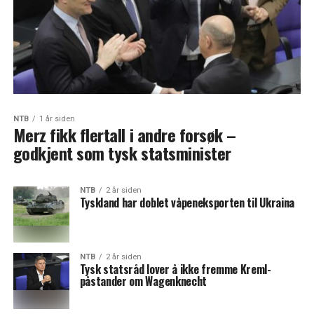
NTB
1 år siden
Merz fikk flertall i andre forsøk –
godkjent som tysk statsminister
NTB
2 år siden
Tyskland har doblet våpeneksporten til Ukraina
NTB
2 år siden
Tysk statsråd lover å ikke fremme Kreml-
påstander om Wagenknecht