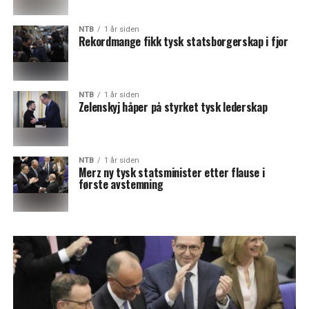
NTB
1 år siden
Rekordmange fikk tysk statsborgerskap i fjor
NTB
1 år siden
Zelenskyj håper på styrket tysk lederskap
NTB
1 år siden
Merz ny tysk statsminister etter flause i
første avstemning