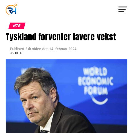
NTB
Tyskland forventer lavere vekst
Publisert
2 år siden
den
14. februar 2024
Av
NTB