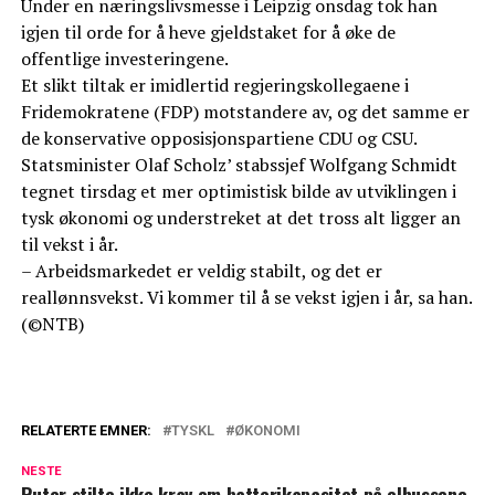
Under en næringslivsmesse i Leipzig onsdag tok han
igjen til orde for å heve gjeldstaket for å øke de
offentlige investeringene.
Et slikt tiltak er imidlertid regjeringskollegaene i
Fridemokratene (FDP) motstandere av, og det samme er
de konservative opposisjonspartiene CDU og CSU.
Statsminister Olaf Scholz’ stabssjef Wolfgang Schmidt
tegnet tirsdag et mer optimistisk bilde av utviklingen i
tysk økonomi og understreket at det tross alt ligger an
til vekst i år.
– Arbeidsmarkedet er veldig stabilt, og det er
reallønnsvekst. Vi kommer til å se vekst igjen i år, sa han.
(©NTB)
RELATERTE EMNER:
TYSKL
ØKONOMI
NESTE
Ruter stilte ikke krav om batterikapasitet på elbussene