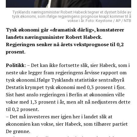
Tysklands næringsminister Robert Habeck tegner et dystert bilde av
tysk økonomi, som ifølge regjeringens prognose knapt kommer til å
vokse i år. Foto: Keystone / AP / NTB
Tysk økonomi går «dramatisk dårlig», konstaterer
landets næringsminister Robert Habeck.
Regjeringen senker nå årets vekstprognose til 0,2
prosent.
Politikk
: – Det kan ikke fortsette slik, sier Habeck, som i
neste uke legger fram regjeringens årvisse rapport om
tysk økonomi.Ifølge Tysklands statistiske sentralbyrå
Destatis krympet tysk økonomi med 0,3 prosent i fjor.
Sist høst anslo regjeringen i Berlin at økonomien ville
vokse med 1,3 prosent i år, men alt nå nedjusteres dette
til 0,2 prosent.
– Det må investeres mer igjen her i landet slik at
økonomien kan vokse, sier Habeck, som tilhører partiet
De grønne.