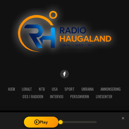
HJEM
LOKALT
NTB
USA
SPORT
UKRAINA
ANNONSERING
OSS I RADIOEN
INTERVJU
PERSONVERN
LIVESENTER
×
Copyright © 2026 A-Media AS | Radio Haugaland - Haraldsgata 114,
Play
5527 Haugesund - Mail: post@radioh.no - Telefon: 52717273