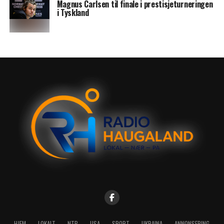
Magnus Carlsen til finale i prestisjeturneringen
i Tyskland
HJEM
LOKALT
NTB
USA
SPORT
UKRAINA
ANNONSERING