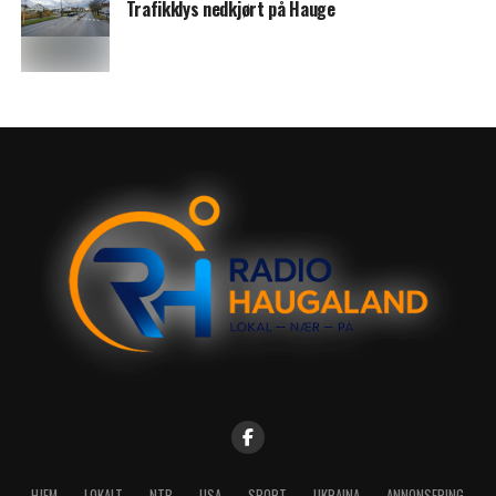
Trafikklys nedkjørt på Hauge
HJEM
LOKALT
NTB
USA
SPORT
UKRAINA
ANNONSERING