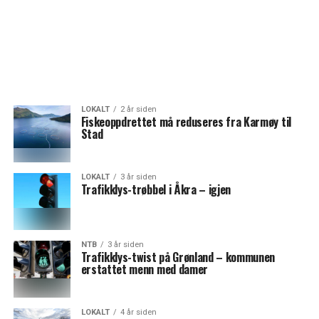
LOKALT
2 år siden
Fiskeoppdrettet må reduseres fra Karmøy til
Stad
LOKALT
3 år siden
Trafikklys-trøbbel i Åkra – igjen
NTB
3 år siden
Trafikklys-twist på Grønland – kommunen
erstattet menn med damer
LOKALT
4 år siden