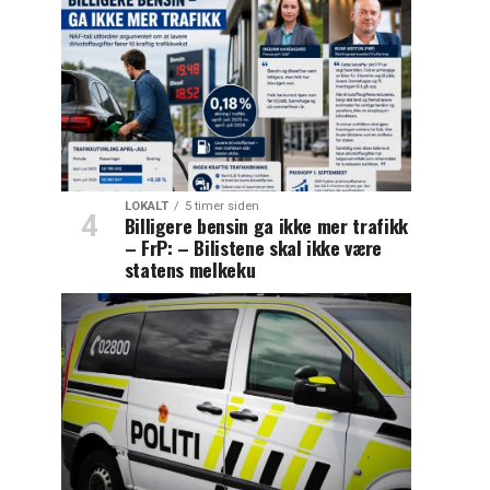
LOKALT
5 timer siden
Billigere bensin ga ikke mer trafikk
– FrP: – Bilistene skal ikke være
statens melkeku