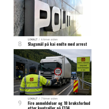
LOKALT
6 timer siden
Slagsmål på kai endte med arrest
LOKALT
7 timer siden
Fire anmeldelser og 18 bruksforbud
etter kontroller på E134