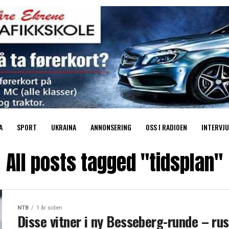
A
SPORT
UKRAINA
ANNONSERING
OSS I RADIOEN
INTERVJU
All posts tagged "tidsplan"
NTB
1 år siden
Disse vitner i ny Besseberg-runde – ru