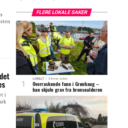
FLERE LOKALE SAKER
gs
esten
odet
LOKALT
3 timer siden
es
Overraskende funn i Grønhaug –
kan skjule grav fra bronsealderen
t i
ark