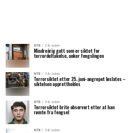
NTB
2 år siden
Mindreårig gutt som er siktet for
terrordeltakelse, anker fengslingen
NTB
3 år siden
Terrorsiktet etter 25. juni-angrepet løslates –
siktelsen opprettholdes
NTB
3 år siden
Terrorsiktet brite observert etter at han
rømte fra fengsel
NTB
3 år siden