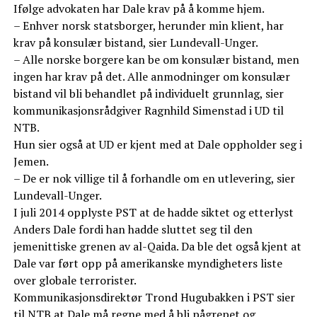
Ifølge advokaten har Dale krav på å komme hjem.
– Enhver norsk statsborger, herunder min klient, har
krav på konsulær bistand, sier Lundevall-Unger.
– Alle norske borgere kan be om konsulær bistand, men
ingen har krav på det. Alle anmodninger om konsulær
bistand vil bli behandlet på individuelt grunnlag, sier
kommunikasjonsrådgiver Ragnhild Simenstad i UD til
NTB.
Hun sier også at UD er kjent med at Dale oppholder seg i
Jemen.
– De er nok villige til å forhandle om en utlevering, sier
Lundevall-Unger.
I juli 2014 opplyste PST at de hadde siktet og etterlyst
Anders Dale fordi han hadde sluttet seg til den
jemenittiske grenen av al-Qaida. Da ble det også kjent at
Dale var ført opp på amerikanske myndigheters liste
over globale terrorister.
Kommunikasjonsdirektør Trond Hugubakken i PST sier
til NTB at Dale må regne med å bli pågrepet og