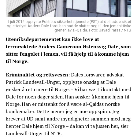
I juli 2014 opplyste Politiets sikkerhetstjeneste (PST) at de hadde siktet
og etterlyst Anders Dale fordi han hadde sluttet seg til den jemenittiske
grenen av al-Qaida. Foto: Javad Parsa / NTB
Utenriksdepartementet kan ikke love at
terrorsiktede Anders Cameroon Østensvig Dale, som
sitter fengslet i Jemen, vil få hjelp til å komme hjem
til Norge.
Kriminalitet og rettsvesen
: Dales forsvarer, advokat
Patrick Lundevall-Unger, opplyste onsdag at Dale
ønsker å returnere til Norge. – Vi har vært i kontakt med
Dale for noen dager siden. Han ønsker å komme hjem til
Norge. Han er mistenkt for å være al-Qaidas norske
bombemaker. Dette mener jeg er noe oppspinn. Jeg
krever at UD samt andre myndigheter sammen med meg
henter Dale hjem til Norge – da kan vi ta jussen her, sier
Lundevall-Unger til NTB.