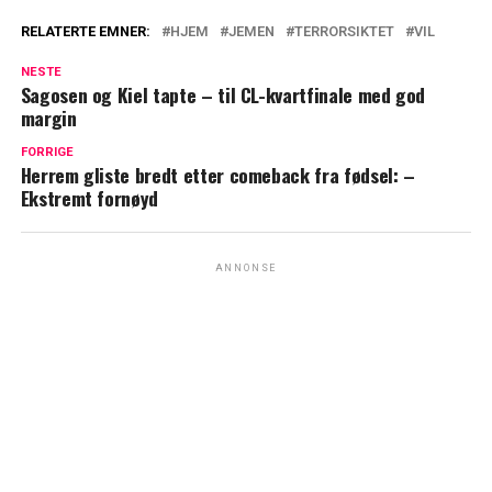
RELATERTE EMNER:
HJEM
JEMEN
TERRORSIKTET
VIL
NESTE
Sagosen og Kiel tapte – til CL-kvartfinale med god
margin
FORRIGE
Herrem gliste bredt etter comeback fra fødsel: –
Ekstremt fornøyd
ANNONSE