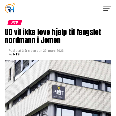
NTB
UD vil ikke love hjelp til fengslet
nordmann i Jemen
Publisert
3 år siden
den
29. mars 2023
Av
NTB