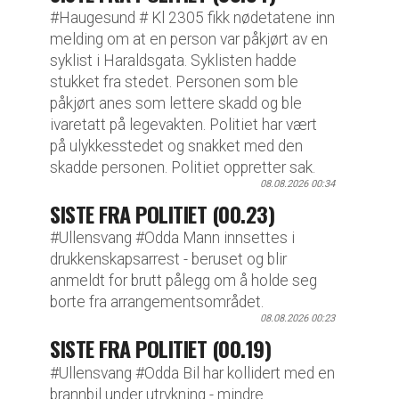
#Haugesund # Kl 2305 fikk nødetatene inn
melding om at en person var påkjørt av en
syklist i Haraldsgata. Syklisten hadde
stukket fra stedet. Personen som ble
påkjørt anes som lettere skadd og ble
ivaretatt på legevakten. Politiet har vært
på ulykkesstedet og snakket med den
skadde personen. Politiet oppretter sak.
08.08.2026 00:34
SISTE FRA POLITIET (00.23)
#Ullensvang #Odda Mann innsettes i
drukkenskapsarrest - beruset og blir
anmeldt for brutt pålegg om å holde seg
borte fra arrangementsområdet.
08.08.2026 00:23
SISTE FRA POLITIET (00.19)
#Ullensvang #Odda Bil har kollidert med en
brannbil under utrykning - mindre