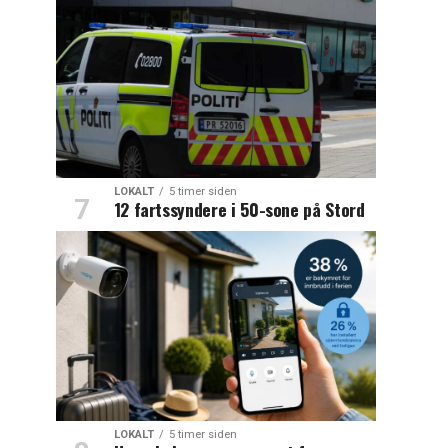
LOKALT
5 timer siden
12 fartssyndere i 50-sone på Stord
LOKALT
5 timer siden