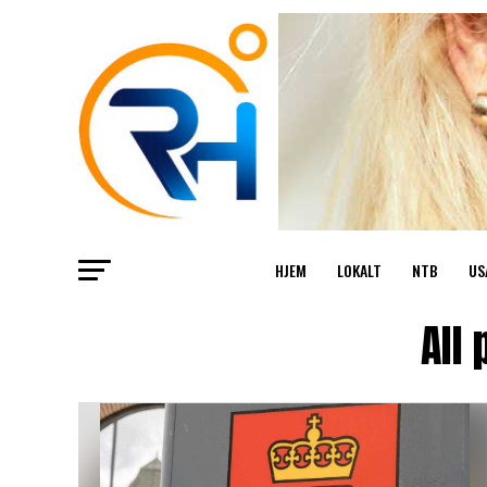
HJEM
LOKALT
NTB
US
All