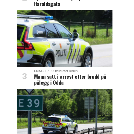
Haraldsgata
LOKALT
33 minutter siden
Mann satt i arrest etter brudd på
pålegg i Odda