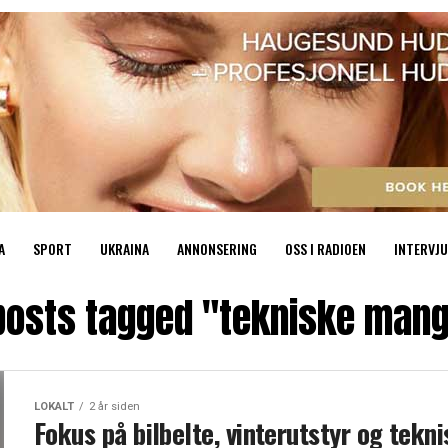
A
SPORT
UKRAINA
ANNONSERING
OSS I RADIOEN
INTERVJU
 posts tagged "tekniske mang
LOKALT
2 år siden
Fokus på bilbelte, vinterutstyr og tekn