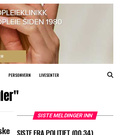
PERSONVERN
LIVESENTER
ler"
SISTE MELDINGER INN
iske
SISTE FRA POLITIET (00.34)