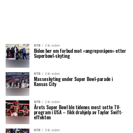
NTB
2 år siden
Biden ber om forbud mot «angrepsvåpen» etter
Superbowl-skyting
NTB
2 år siden
Masseskyting under Super Bowl-parade i
Kansas City
NTB
2 år siden
Årets Super Bowl ble tidenes mest sette TV-
program i USA – fikk drahjelp av Taylor Swift-
effekten
NTB
3 år siden