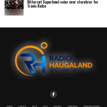
Bittersøt Superbowl-seier over storebror for
Travis Kelce
HJEM
LOKALT
NTB
USA
SPORT
UKRAINA
ANNONSERING