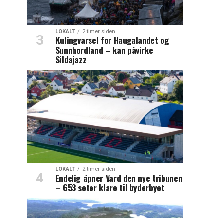
LOKALT
2 timer siden
Kulingvarsel for Haugalandet og
Sunnhordland – kan påvirke
Sildajazz
LOKALT
2 timer siden
Endelig åpner Vard den nye tribunen
– 653 seter klare til byderbyet