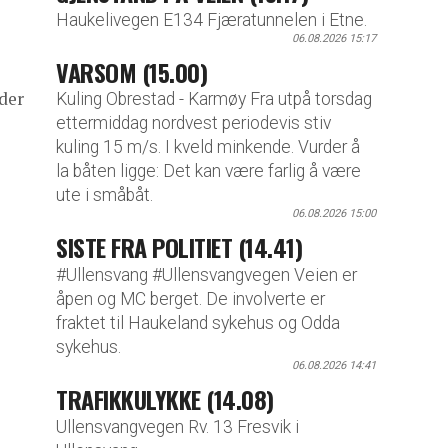
Haukelivegen E134 Fjæratunnelen i Etne.
06.08.2026 15:17
VARSOM (15.00)
 der
Kuling Obrestad - Karmøy Fra utpå torsdag
ettermiddag nordvest periodevis stiv
kuling 15 m/s. I kveld minkende. Vurder å
la båten ligge: Det kan være farlig å være
ute i småbåt.
06.08.2026 15:00
SISTE FRA POLITIET (14.41)
#Ullensvang #Ullensvangvegen Veien er
åpen og MC berget. De involverte er
fraktet til Haukeland sykehus og Odda
sykehus.
06.08.2026 14:41
TRAFIKKULYKKE (14.08)
Ullensvangvegen Rv. 13 Fresvik i