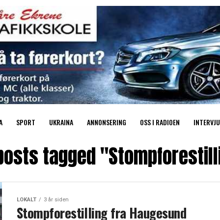
A
SPORT
UKRAINA
ANNONSERING
OSS I RADIOEN
INTERVJU
 posts tagged "Stompforestill
LOKALT
3 år siden
Stompforestilling fra Haugesund