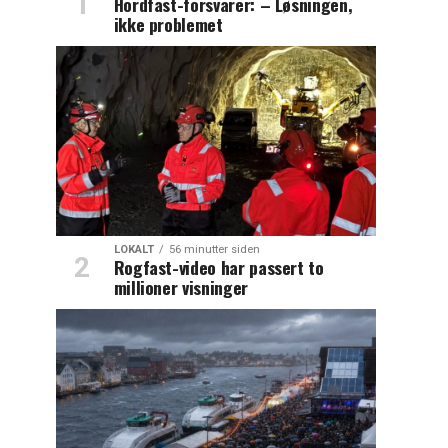
Hordfast-forsvarer: – Løsningen,
ikke problemet
LOKALT
56 minutter siden
Rogfast-video har passert to
millioner visninger