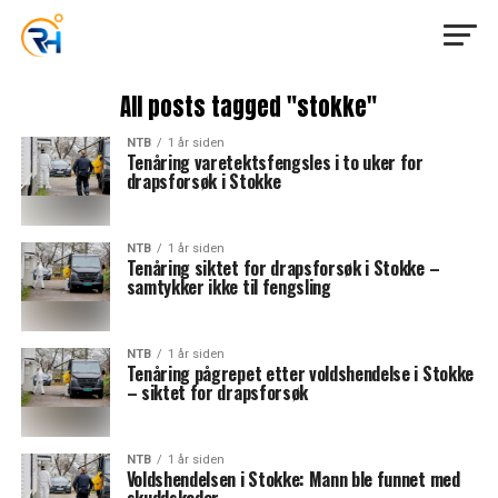
All posts tagged "stokke"
NTB
1 år siden
Tenåring varetektsfengsles i to uker for
drapsforsøk i Stokke
NTB
1 år siden
Tenåring siktet for drapsforsøk i Stokke –
samtykker ikke til fengsling
NTB
1 år siden
Tenåring pågrepet etter voldshendelse i Stokke
– siktet for drapsforsøk
NTB
1 år siden
Voldshendelsen i Stokke: Mann ble funnet med