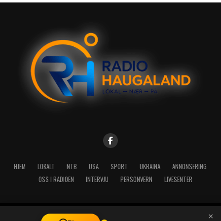
HJEM
LOKALT
NTB
USA
SPORT
UKRAINA
ANNONSERING
OSS I RADIOEN
INTERVJU
PERSONVERN
LIVESENTER
×
Copyright © 2026 A-Media AS | Radio Haugaland - Haraldsgata 114,