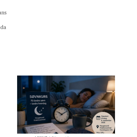
ans
ida