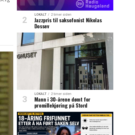
LOKALT
2 timer siden
Jazzpris til saksofonist Nikolas
Dossev
LOKALT
2 timer siden
Mann i 30-årene dømt for
promillekjøring på Stord