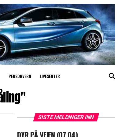
PERSONVERN
LIVESENTER
åling"
SISTE MELDINGER INN
DYR PÅ VEIEN (07.04)