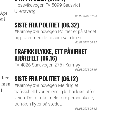
Hessvikevegen Fv. 5099 Gausvik i
Ullensvang.
(Ap)
06.08.2026 07:04
t i
SISTE FRA POLITIET (06.32)
#Karmøy #Sundvegen Politiet er på stedet
og prater med de to som var i bilen.
06.08.2026 06:32
TRAFIKKULYKKE, ETT PÅVIRKET
KJØREFELT (06.16)
Fv. 4826 Sundvegen 275 i Karmøy.
06.08.2026 06:16
SISTE FRA POLITIET (06.12)
pulær
, men
#Karmøy #Sundvegen Melding et
21
trafikkuhell hvor en enslig bil har kjørt utfor
veien. Det er ikke meldt om personskade,
trafikken flyter på stedet.
06.08.2026 06:12