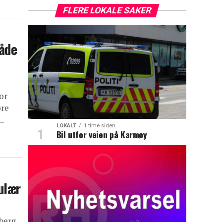
FLERE LOKALE SAKER
både
or
øre
..
LOKALT
1 time siden
Bil utfor veien på Karmøy
ulær
lberg