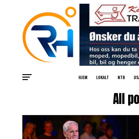
HJEM
LOKALT
NTB
US
All p