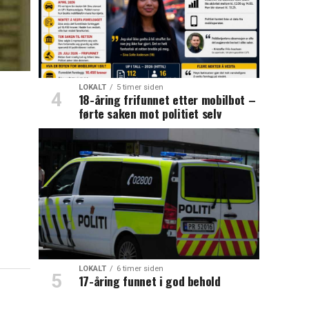
LOKALT
5 timer siden
18-åring frifunnet etter mobilbot –
førte saken mot politiet selv
LOKALT
6 timer siden
17-åring funnet i god behold