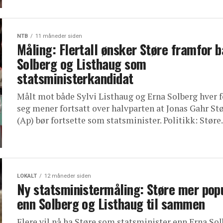
NTB
11 måneder siden
Måling: Flertall ønsker Støre framfor 
Solberg og Listhaug som
statsministerkandidat
Målt mot både Sylvi Listhaug og Erna Solberg hver f
seg mener fortsatt over halvparten at Jonas Gahr St
(Ap) bør fortsette som statsminister. Politikk: Støre.
LOKALT
12 måneder siden
Ny statsministermåling: Støre mer pop
enn Solberg og Listhaug til sammen
Flere vil nå ha Støre som statsminister enn Erna So