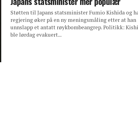
Japans statsminister mer populær
Støtten til Japans statsminister Fumio Kishida og h
regjering øker på en ny meningsmåling etter at han
unnslapp et antatt røykbombeangrep. Politikk: Kish
ble lørdag evakuert...