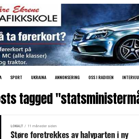
A
SPORT
UKRAINA
ANNONSERING
OSS I RADIOEN
INTERVJU
osts tagged "statsministerm
LOKALT
11 måneder siden
Støre foretrekkes av halvparten i ny