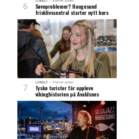
LOKALT
8 timer siden
Søvnproblemer? Haugesund
frisklivssentral starter nytt kurs
LOKALT
9 timer siden
Tyske turister får oppleve
vikinghistorien på Avaldsnes