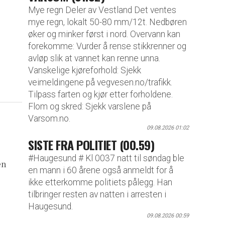
Mye regn Deler av Vestland Det ventes
mye regn, lokalt 50-80 mm/12t. Nedbøren
øker og minker først i nord. Overvann kan
forekomme: Vurder å rense stikkrenner og
avløp slik at vannet kan renne unna.
Vanskelige kjøreforhold: Sjekk
veimeldingene på vegvesen.no/trafikk.
Tilpass farten og kjør etter forholdene.
Flom og skred: Sjekk varslene på
Varsom.no.
09.08.2026 01:02
SISTE FRA POLITIET (00.59)
#Haugesund # Kl 0037 natt til søndag ble
en
en mann i 60 årene også anmeldt for å
ikke etterkomme politiets pålegg. Han
tilbringer resten av natten i arresten i
Haugesund.
09.08.2026 00:59