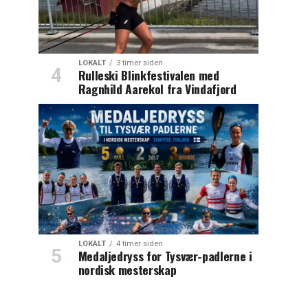
LOKALT
3 timer siden
Rulleski Blinkfestivalen med
Ragnhild Aarekol fra Vindafjord
LOKALT
4 timer siden
Medaljedryss for Tysvær-padlerne i
nordisk mesterskap