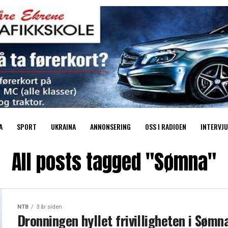
A
SPORT
UKRAINA
ANNONSERING
OSS I RADIOEN
INTERVJU
All posts tagged "Sømna"
NTB
3 år siden
Dronningen hyllet frivilligheten i Sømn