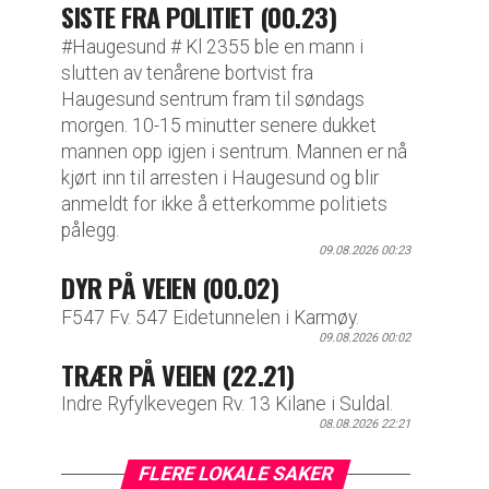
SISTE FRA POLITIET (00.23)
#Haugesund # Kl 2355 ble en mann i
slutten av tenårene bortvist fra
Haugesund sentrum fram til søndags
morgen. 10-15 minutter senere dukket
mannen opp igjen i sentrum. Mannen er nå
kjørt inn til arresten i Haugesund og blir
anmeldt for ikke å etterkomme politiets
pålegg.
09.08.2026 00:23
DYR PÅ VEIEN (00.02)
F547 Fv. 547 Eidetunnelen i Karmøy.
09.08.2026 00:02
TRÆR PÅ VEIEN (22.21)
Indre Ryfylkevegen Rv. 13 Kilane i Suldal.
08.08.2026 22:21
FLERE LOKALE SAKER