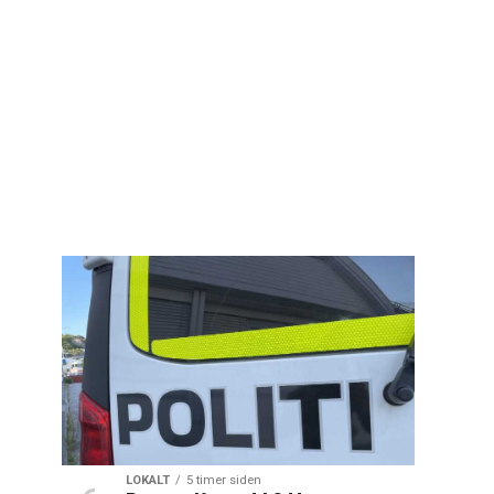
LOKALT
5 timer siden