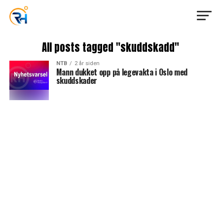
All posts tagged "skuddskadd"
NTB
2 år siden
Mann dukket opp på legevakta i Oslo med
skuddskader