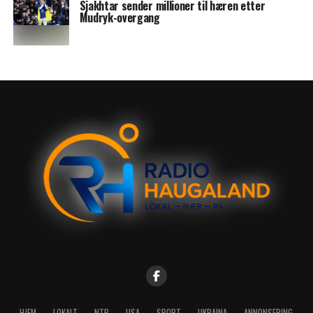
Sjakhtar sender millioner til hæren etter
Mudryk-overgang
HJEM
LOKALT
NTB
USA
SPORT
UKRAINA
ANNONSERING