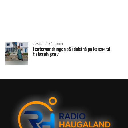
LOKALT
3 år siden
Teatervandringen «Sildakånå på kaien» til
Fiskeridagene