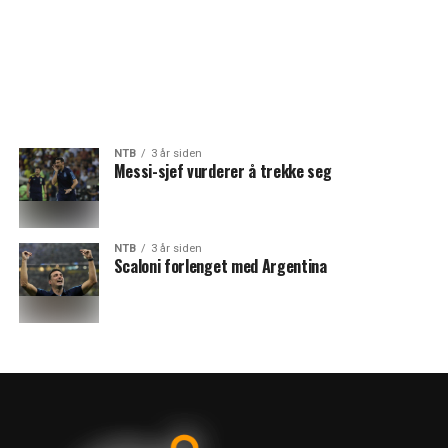
NTB
3 år siden
Messi-sjef vurderer å trekke seg
NTB
3 år siden
Scaloni forlenget med Argentina