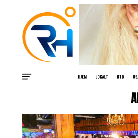
HJEM
LOKALT
NTB
US
A