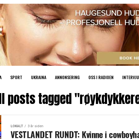
A
SPORT
UKRAINA
ANNONSERING
OSS I RADIOEN
INTERVJU
ll posts tagged "røykdykker
LOKALT
3 år siden
VESTLANDET RUNDT: Kvinne i cowboyh