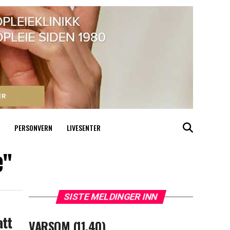
PERSONVERN
LIVESENTER
e"
SISTE MELDINGER INN
att
VARSOM (11.40)