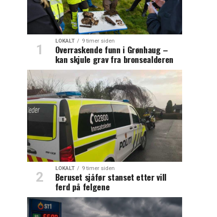
LOKALT
9 timer siden
Overraskende funn i Grønhaug –
kan skjule grav fra bronsealderen
LOKALT
9 timer siden
Beruset sjåfør stanset etter vill
ferd på felgene