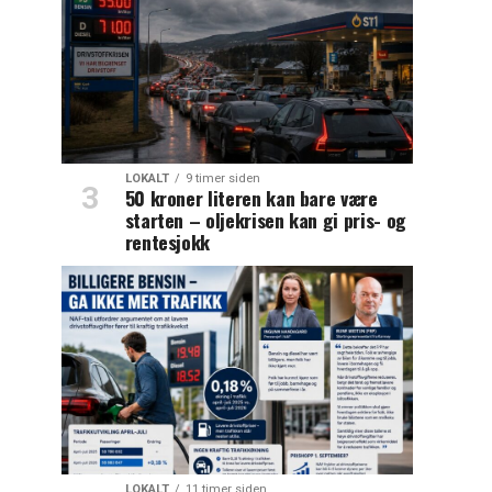
LOKALT
9 timer siden
50 kroner literen kan bare være
starten – oljekrisen kan gi pris- og
rentesjokk
LOKALT
11 timer siden