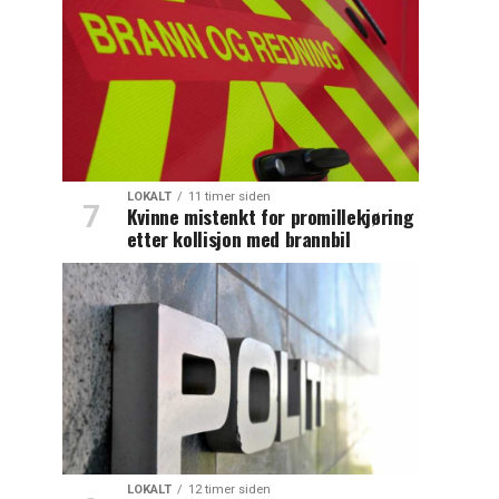
LOKALT
11 timer siden
Kvinne mistenkt for promillekjøring
etter kollisjon med brannbil
LOKALT
12 timer siden