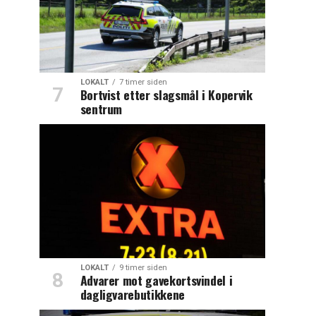
LOKALT
7 timer siden
Bortvist etter slagsmål i Kopervik
sentrum
LOKALT
9 timer siden
Advarer mot gavekortsvindel i
dagligvarebutikkene