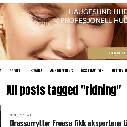
A
SPORT
UKRAINA
ANNONSERING
OSS I RADIOEN
INTERVJU
All posts tagged "ridning"
NTB
2 år siden
Dressurrytter Freese fikk ekspertene ti