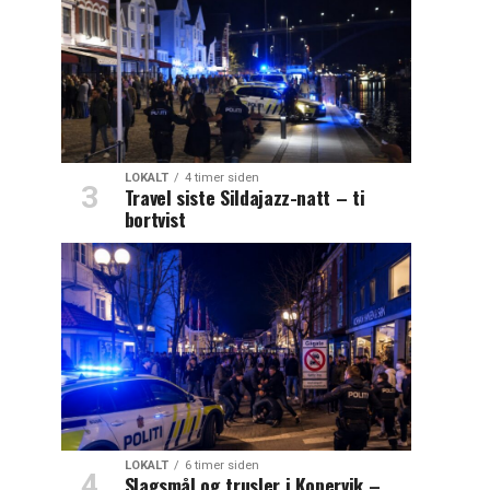
LOKALT
4 timer siden
Travel siste Sildajazz-natt – ti
bortvist
LOKALT
6 timer siden
Slagsmål og trusler i Kopervik –