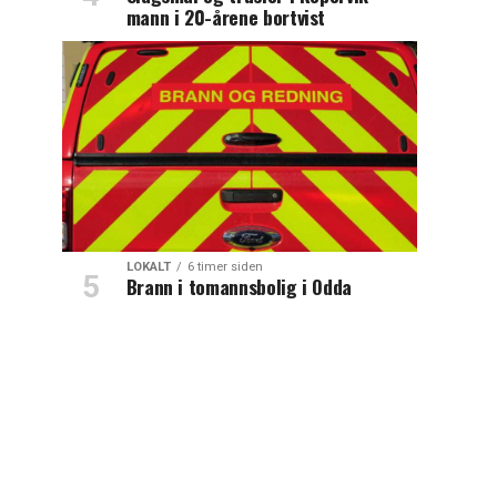
mann i 20-årene bortvist
LOKALT
6 timer siden
Brann i tomannsbolig i Odda