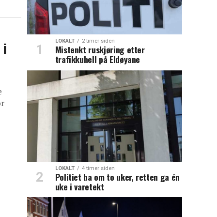
LOKALT
2 timer siden
 i
Mistenkt ruskjøring etter
trafikkuhell på Eldøyane
e
or
LOKALT
4 timer siden
Politiet ba om to uker, retten ga én
uke i varetekt