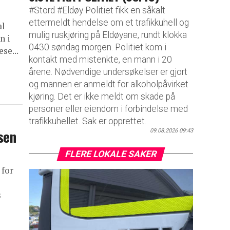
#Stord #Eldøy Politiet fikk en såkalt
ettermeldt hendelse om et trafikkuhell og
al
mulig ruskjøring på Eldøyane, rundt klokka
n i
0430 søndag morgen. Politiet kom i
se...
kontakt med mistenkte, en mann i 20
årene. Nødvendige undersøkelser er gjort
og mannen er anmeldt for alkoholpåvirket
kjøring. Det er ikke meldt om skade på
personer eller eiendom i forbindelse med
trafikkuhellet. Sak er opprettet.
sen
09.08.2026 09:43
FLERE LOKALE SAKER
 for
s