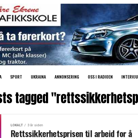
A
SPORT
UKRAINA
ANNONSERING
OSS I RADIOEN
INTERVJU
sts tagged "rettssikkerhets
LOKALT
3 år siden
Rettssikkerhetsprisen til arbeid for å