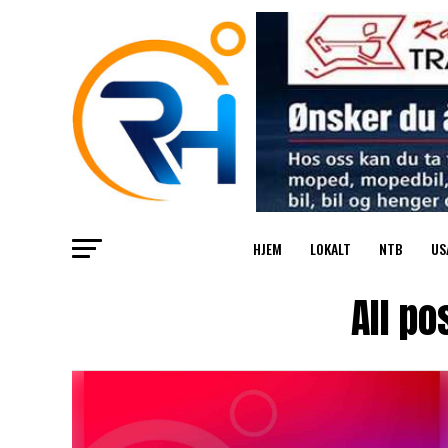
HJEM
LOKALT
NTB
US
All po