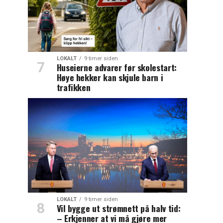
LOKALT
9 timer siden
Huseierne advarer før skolestart:
Høye hekker kan skjule barn i
trafikken
LOKALT
9 timer siden
Vil bygge ut strømnett på halv tid:
– Erkjenner at vi må gjøre mer