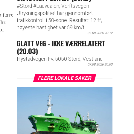
#Stord #Lauvdalen, Verftsvegen
Utrykningspolitiet har gjennomført
s Lars
trafikkontroll i 50-sone. Resultat: 12 ff,
hr.
høyeste hastighet var 69 km/t.
or
07.08.2026 20:12
GLATT VEG - IKKE VÆRRELATERT
(20.03)
Hystadvegen Fv. 5050 Stord, Vestland.
07.08.2026 20:03
FLERE LOKALE SAKER