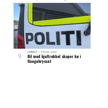
LOKALT
9 timer siden
Bil med hjultrøbbel skaper kø i
Haugekrysset