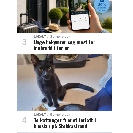
LOKALT
3 timer siden
Unge bekymrer seg mest for
innbrudd i ferien
LOKALT
5 timer siden
To kattunger funnet forlatt i
busskur på Stokkastrand