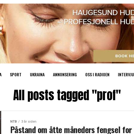
A
SPORT
UKRAINA
ANNONSERING
OSS I RADIOEN
INTERVJU
All posts tagged "prof"
NTB
3 år siden
Påstand om åtte måneders fengsel for