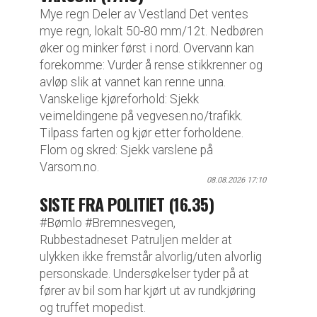
Mye regn Deler av Vestland Det ventes
mye regn, lokalt 50-80 mm/12t. Nedbøren
øker og minker først i nord. Overvann kan
forekomme: Vurder å rense stikkrenner og
avløp slik at vannet kan renne unna.
Vanskelige kjøreforhold: Sjekk
veimeldingene på vegvesen.no/trafikk.
Tilpass farten og kjør etter forholdene.
Flom og skred: Sjekk varslene på
Varsom.no.
08.08.2026 17:10
SISTE FRA POLITIET (16.35)
#Bømlo #Bremnesvegen,
Rubbestadneset Patruljen melder at
ulykken ikke fremstår alvorlig/uten alvorlig
personskade. Undersøkelser tyder på at
fører av bil som har kjørt ut av rundkjøring
og truffet mopedist.