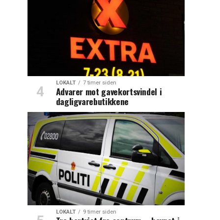
LOKALT
7 timer siden
Advarer mot gavekortsvindel i
dagligvarebutikkene
LOKALT
9 timer siden