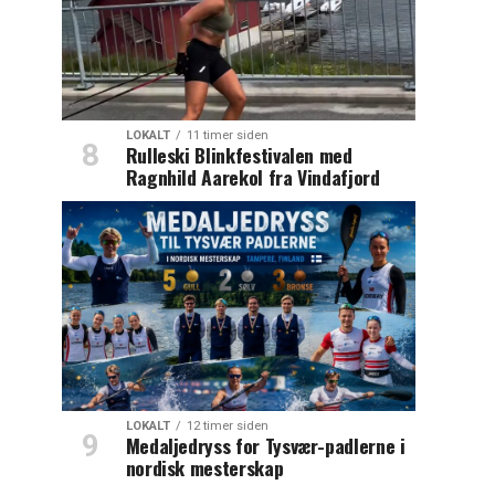
LOKALT
11 timer siden
Rulleski Blinkfestivalen med
Ragnhild Aarekol fra Vindafjord
LOKALT
12 timer siden
Medaljedryss for Tysvær-padlerne i
nordisk mesterskap