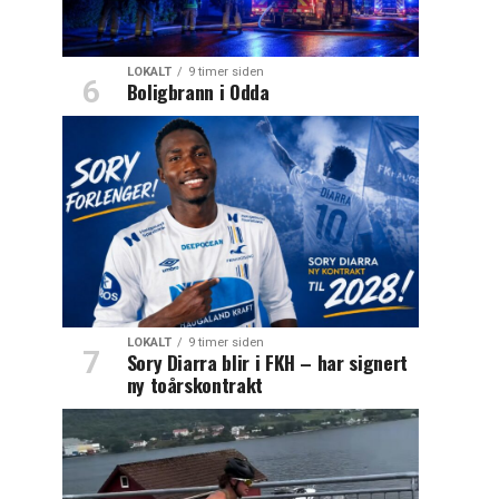
LOKALT
9 timer siden
Boligbrann i Odda
LOKALT
9 timer siden
Sory Diarra blir i FKH – har signert
ny toårskontrakt