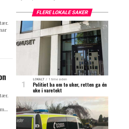
FLERE LOKALE SAKER
tær.
nar
on
LOKALT
1 time siden
Politiet ba om to uker, retten ga én
uke i varetekt
tær.
m...