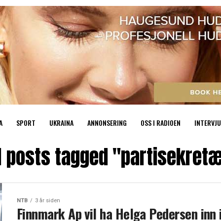
A
SPORT
UKRAINA
ANNONSERING
OSS I RADIOEN
INTERVJU
l posts tagged "partisekret
NTB
3 år siden
Finnmark Ap vil ha Helga Pedersen inn 