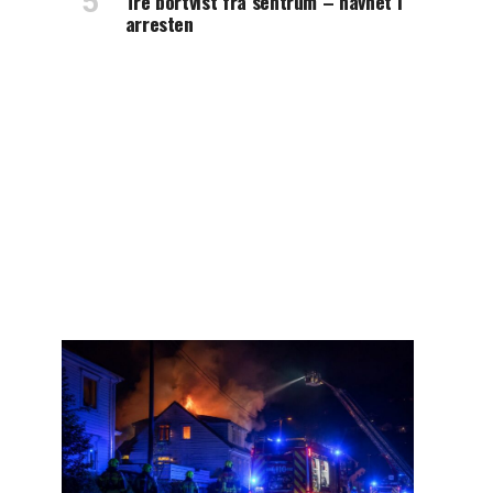
Tre bortvist fra sentrum – havnet i
arresten