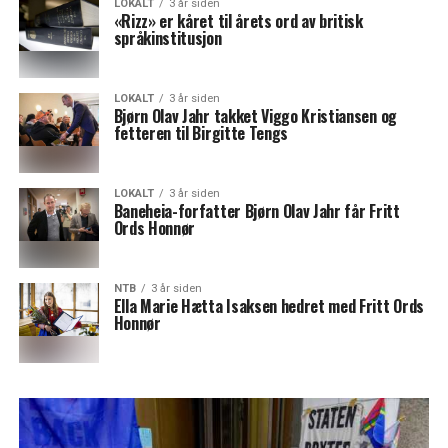
LOKALT
3 år siden
«Rizz» er kåret til årets ord av britisk
språkinstitusjon
LOKALT
3 år siden
Bjørn Olav Jahr takket Viggo Kristiansen og
fetteren til Birgitte Tengs
LOKALT
3 år siden
Baneheia-forfatter Bjørn Olav Jahr får Fritt
Ords Honnør
NTB
3 år siden
Ella Marie Hætta Isaksen hedret med Fritt Ords
Honnør