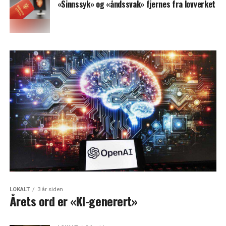
«Sinnssyk» og «åndssvak» fjernes fra lovverket
LOKALT
3 år siden
Årets ord er «KI-generert»