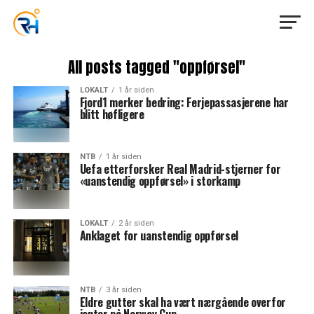
All posts tagged "oppførsel"
LOKALT
1 år siden
Fjord1 merker bedring: Ferjepassasjerene har
blitt høfligere
NTB
1 år siden
Uefa etterforsker Real Madrid-stjerner for
«uanstendig oppførsel» i storkamp
LOKALT
2 år siden
Anklaget for uanstendig oppførsel
NTB
3 år siden
Eldre gutter skal ha vært nærgående overfor