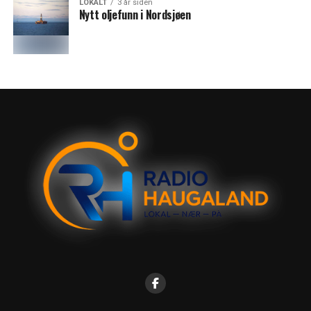
LOKALT
3 år siden
Nytt oljefunn i Nordsjøen