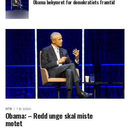
Obama bekymret for demokratiets framtid
NTB
1 år siden
Obama: – Redd unge skal miste
motet