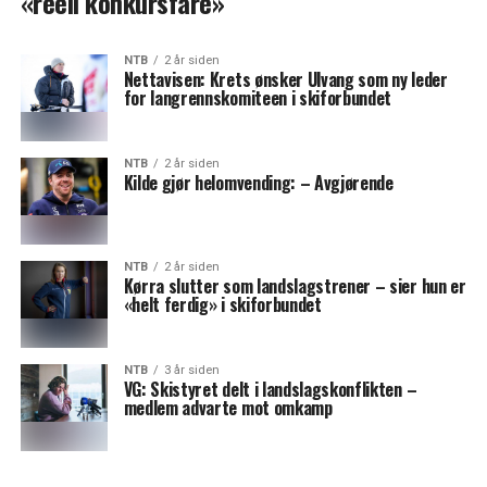
«reell konkursfare»
NTB
2 år siden
Nettavisen: Krets ønsker Ulvang som ny leder
for langrennskomiteen i skiforbundet
NTB
2 år siden
Kilde gjør helomvending: – Avgjørende
NTB
2 år siden
Kørra slutter som landslagstrener – sier hun er
«helt ferdig» i skiforbundet
NTB
3 år siden
VG: Skistyret delt i landslagskonflikten –
medlem advarte mot omkamp