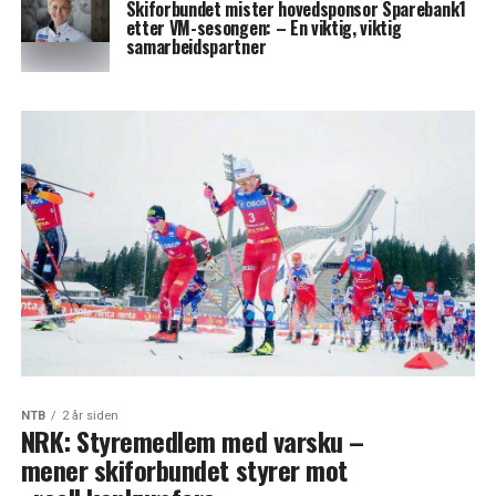
Skiforbundet mister hovedsponsor Sparebank1
etter VM-sesongen: – En viktig, viktig
samarbeidspartner
NTB
2 år siden
NRK: Styremedlem med varsku –
mener skiforbundet styrer mot