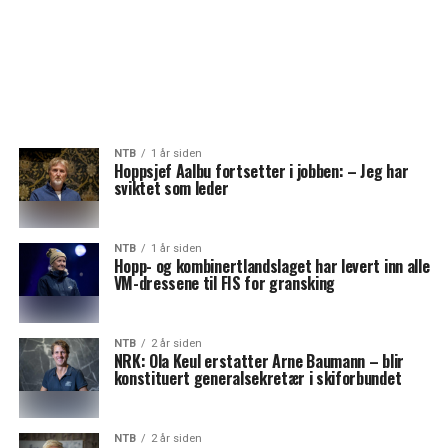
NTB
1 år siden
Hoppsjef Aalbu fortsetter i jobben: – Jeg har
sviktet som leder
NTB
1 år siden
Hopp- og kombinertlandslaget har levert inn alle
VM-dressene til FIS for gransking
NTB
2 år siden
NRK: Ola Keul erstatter Arne Baumann – blir
konstituert generalsekretær i skiforbundet
NTB
2 år siden