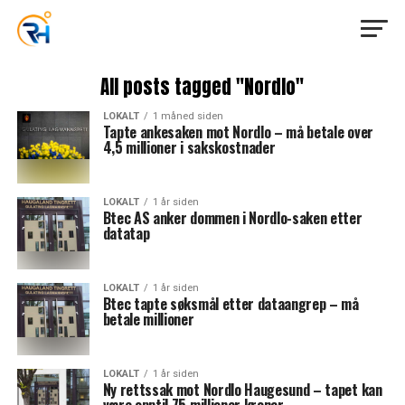
All posts tagged "Nordlo"
LOKALT
1 måned siden
Tapte ankesaken mot Nordlo – må betale over
4,5 millioner i sakskostnader
LOKALT
1 år siden
Btec AS anker dommen i Nordlo-saken etter
datatap
LOKALT
1 år siden
Btec tapte søksmål etter dataangrep – må
betale millioner
LOKALT
1 år siden
Ny rettssak mot Nordlo Haugesund – tapet kan