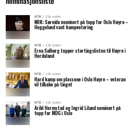
nominasjonsliste
NTB
2 år siden
NRK: Søreide nominert på topp for Oslo Høyre –
Heggelund vant kampvotering
NTB
2 år siden
Erna Solberg topper stortingslisten til Høyre i
Hordaland
NTB
2 år siden
Hard kamp om plassene i Oslo Høyre – veteran
vil tilbake på tinget
NTB
2 år siden
Arild Hermstad og Ingrid Liland nominert på
topp for MDG i Oslo