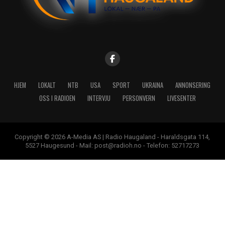
HJEM
LOKALT
NTB
USA
SPORT
UKRAINA
ANNONSERING
OSS I RADIOEN
INTERVJU
PERSONVERN
LIVESENTER
Copyright © 2026 A-Media AS | Radio Haugaland - Haraldsgata 114,
5527 Haugesund - Mail: post@radioh.no - Telefon: 52717273