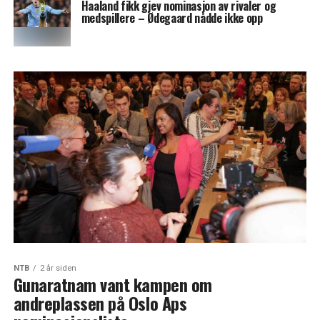
Haaland fikk gjev nominasjon av rivaler og
medspillere – Ødegaard nådde ikke opp
NTB
2 år siden
Gunaratnam vant kampen om
andreplassen på Oslo Aps