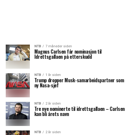
NTB
7 måneder siden
Magnus Carlsen får nominasjon til
Idrettsgallaen på etterskudd
NTB
1 år siden
Trump dropper Musk-samarbeidspartner som
ny Nasa-sjef
NTB
2 år siden
Tre nye nominerte til idrettsgallaen – Carlsen
kan bli årets navn
NTB
2 år siden