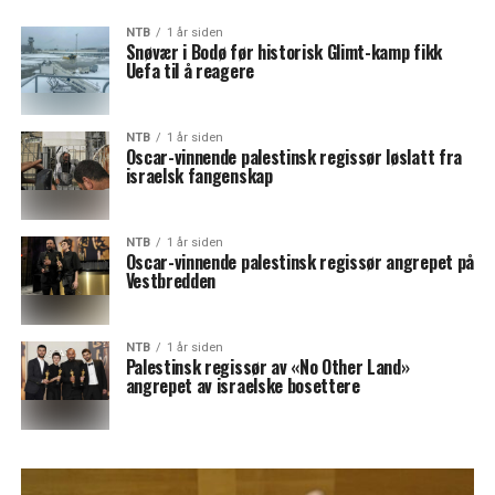
NTB
1 år siden
Snøvær i Bodø før historisk Glimt-kamp fikk
Uefa til å reagere
NTB
1 år siden
Oscar-vinnende palestinsk regissør løslatt fra
israelsk fangenskap
NTB
1 år siden
Oscar-vinnende palestinsk regissør angrepet på
Vestbredden
NTB
1 år siden
Palestinsk regissør av «No Other Land»
angrepet av israelske bosettere