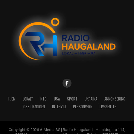
HJEM
LOKALT
NTB
USA
SPORT
UKRAINA
ANNONSERING
OSS I RADIOEN
INTERVJU
PERSONVERN
LIVESENTER
Copyright © 2026 A-Media AS | Radio Haugaland - Haraldsgata 114,