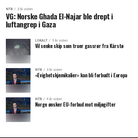
NTB
3 år siden
VG: Norske Ghada El-Najar ble drept i
luftangrep i Gaza
LOKALT
3 år siden
Vil senke skip som truer gassrør fra Kårstø
NTB
3 år siden
«Evighetskjemikalier» kan bli forbudt i Europa
NTB
4 år siden
Norge ønsker EU-forbud mot miljøgifter