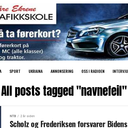
A
SPORT
UKRAINA
ANNONSERING
OSS I RADIOEN
INTERVJU
All posts tagged "navnefeil"
NTB
2 år siden
Scholz og Frederiksen forsvarer Bidens