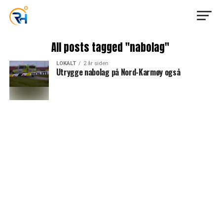
All posts tagged "nabolag"
LOKALT
2 år siden
Utrygge nabolag på Nord-Karmøy også