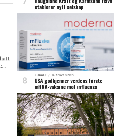
Haugaland Kraft og Karmsund Havn
etablerer nytt selskap
 hatt
...
LOKALT
16 timer siden
USA godkjenner verdens første
mRNA-vaksine mot influensa