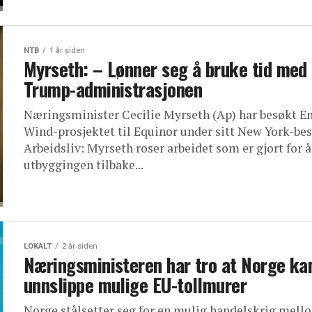
NTB
1 år siden
Myrseth: – Lønner seg å bruke tid med
Trump-administrasjonen
Næringsminister Cecilie Myrseth (Ap) har besøkt E
Wind-prosjektet til Equinor under sitt New York-bes
Arbeidsliv: Myrseth roser arbeidet som er gjort for å
utbyggingen tilbake...
LOKALT
2 år siden
Næringsministeren har tro at Norge ka
unnslippe mulige EU-tollmurer
Norge stålsetter seg for en mulig handelskrig mell