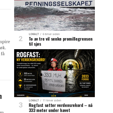
LOKALT
6 timer siden
To av tre vil senke promillegrensen
mpire
til sjøs
øk.
 få
n
LOKALT
11 timer siden
Rogfast setter verdensrekord – nå
333 meter under havet
om