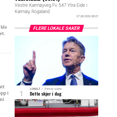
Vestre Karmøyveg Fv. 547 Ytra Eide i
Karmøy, Rogaland.
07.08.2026 08:01
 ble
FLERE LOKALE SAKER
et.
att
LOKALT
3 timer siden
opp i
Dette skjer i dag
omi