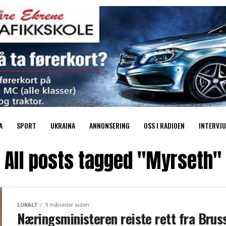
A
SPORT
UKRAINA
ANNONSERING
OSS I RADIOEN
INTERVJU
All posts tagged "Myrseth"
LOKALT
9 måneder siden
Næringsministeren reiste rett fra Brus