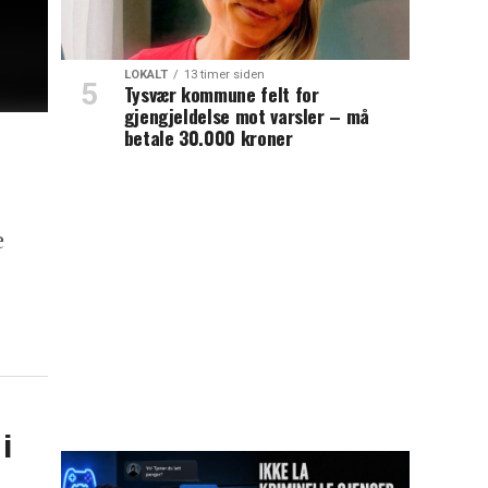
LOKALT
13 timer siden
Tysvær kommune felt for
gjengjeldelse mot varsler – må
betale 30.000 kroner
e
i