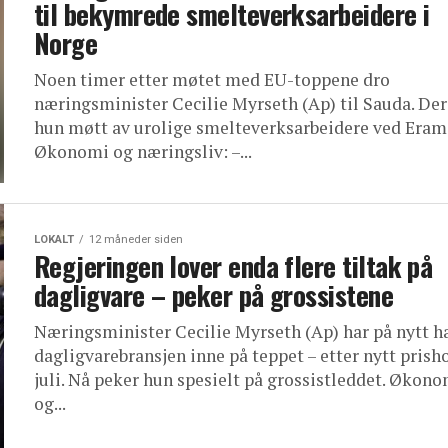
til bekymrede smelteverksarbeidere i
Norge
Noen timer etter møtet med EU-toppene dro
næringsminister Cecilie Myrseth (Ap) til Sauda. Der
hun møtt av urolige smelteverksarbeidere ved Eram
Økonomi og næringsliv: –...
LOKALT
12 måneder siden
Regjeringen lover enda flere tiltak på
dagligvare – peker på grossistene
Næringsminister Cecilie Myrseth (Ap) har på nytt h
dagligvarebransjen inne på teppet – etter nytt prish
juli. Nå peker hun spesielt på grossistleddet. Økon
og...