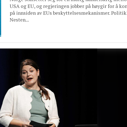
USA og EU, og regjeringen jobber på høygir for å k
på innsiden av EUs beskyttelsesmekanismer. Politik
Nesten...