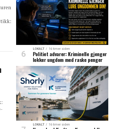
turen
tikk:
LOKALT
16 timer siden
Politiet advarer: Kriminelle gjenger
lokker ungdom med raske penger
n
k:
e-
LOKALT
16 timer siden