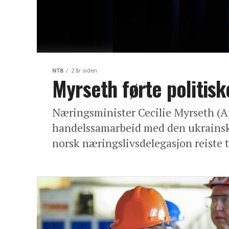
NTB
2 år siden
Myrseth førte politis
Næringsminister Cecilie Myrseth (A
handelssamarbeid med den ukrainske
norsk næringslivsdelegasjon reiste t