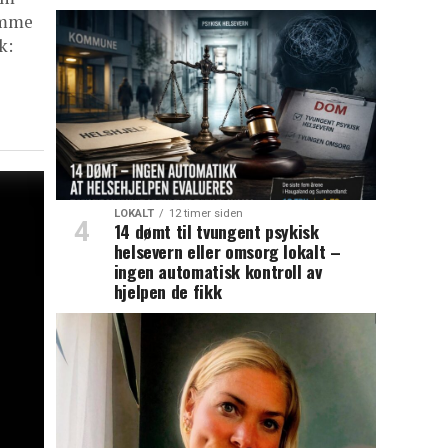
omme
k:
LOKALT
12 timer siden
14 dømt til tvungent psykisk
helsevern eller omsorg lokalt –
ingen automatisk kontroll av
hjelpen de fikk