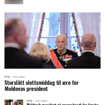
NTB
2 år siden
Storslått slottsmiddag til ære for
Moldovas president
NTB
2 år siden