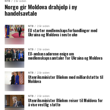
NTB
2 år siden
Norge gir Moldova drahjelp i ny
handelsavtale
NTB
2 år siden
EU starter medlemskapsforhandlinger med
Ukraina og Moldova i neste uke
NTB
2 år siden
EU-ambassadørene enige om
medlemskapssamtaler for Ukraina og Moldova
NTB
2 år siden
Utenriksminister Blinken med milliardstøtte til
Moldova
NTB
2 år siden
Utenriksminister Blinken reiser til Moldova for
å vise vestlig støtte