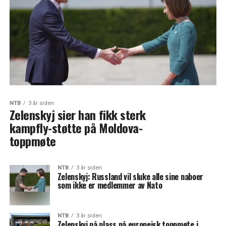
NTB
3 år siden
Zelenskyj sier han fikk sterk
kampfly-støtte på Moldova-
toppmøte
NTB
3 år siden
Zelenskyj: Russland vil sluke alle sine naboer
som ikke er medlemmer av Nato
NTB
3 år siden
Zelenskyj på plass på europeisk toppmøte i