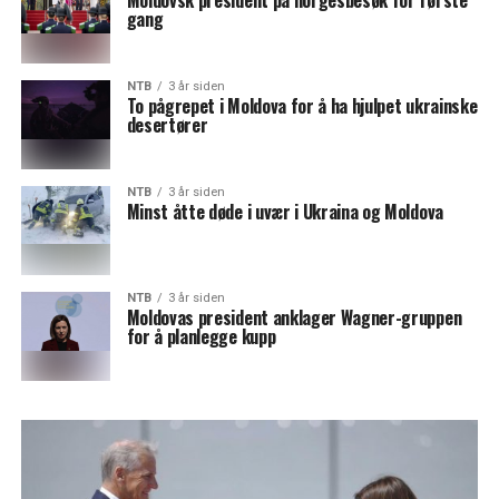
Moldovsk president på norgesbesøk for første
gang
NTB
3 år siden
To pågrepet i Moldova for å ha hjulpet ukrainske
desertører
NTB
3 år siden
Minst åtte døde i uvær i Ukraina og Moldova
NTB
3 år siden
Moldovas president anklager Wagner-gruppen
for å planlegge kupp