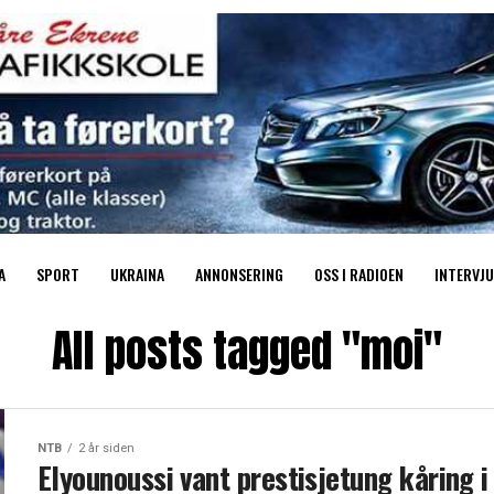
A
SPORT
UKRAINA
ANNONSERING
OSS I RADIOEN
INTERVJU
All posts tagged "moi"
NTB
2 år siden
Elyounoussi vant prestisjetung kåring i