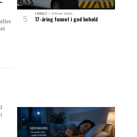
–
LOKALT
6 timer siden
17-åring funnet i god behold
iller
det
l
i