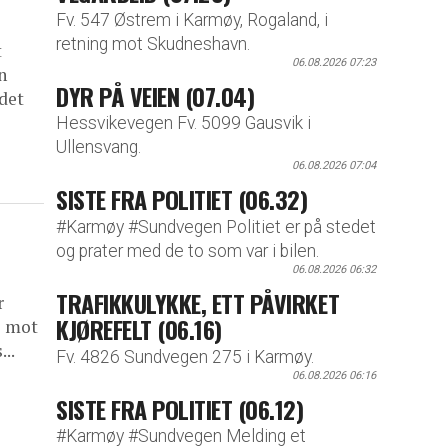
Fv. 547 Østrem i Karmøy, Rogaland, i
retning mot Skudneshavn.
t
06.08.2026 07:23
n
DYR PÅ VEIEN (07.04)
det
Hessvikevegen Fv. 5099 Gausvik i
Ullensvang.
06.08.2026 07:04
SISTE FRA POLITIET (06.32)
#Karmøy #Sundvegen Politiet er på stedet
og prater med de to som var i bilen.
06.08.2026 06:32
TRAFIKKULYKKE, ETT PÅVIRKET
r
KJØREFELT (06.16)
e mot
..
Fv. 4826 Sundvegen 275 i Karmøy.
06.08.2026 06:16
SISTE FRA POLITIET (06.12)
#Karmøy #Sundvegen Melding et