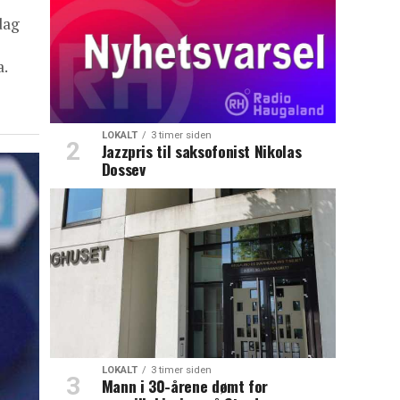
dag
.
LOKALT
3 timer siden
Jazzpris til saksofonist Nikolas
Dossev
LOKALT
3 timer siden
Mann i 30-årene dømt for