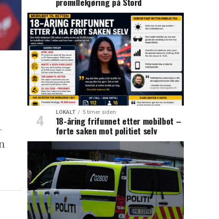
promillekjøring på Stord
LOKALT
5 timer siden
18-åring frifunnet etter mobilbot –
-
førte saken mot politiet selv
n