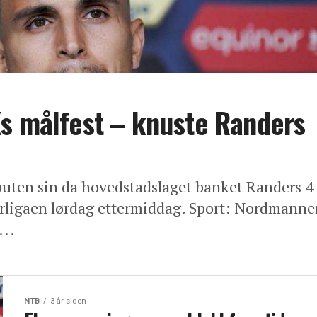
Ks målfest – knuste Randers
ten sin da hovedstadslaget banket Randers 4
rligaen lørdag ettermiddag. Sport: Nordmanne
...
NTB
3 år siden