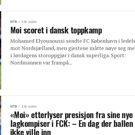
NTB
3 år siden
Moi scoret i dansk toppkamp
Mohamed Elyounoussi sendte FC København i ledel
mot Nordsjælland, men gjestene måtte nøye seg me
i lørdagens storoppgjør i dansk superliga. Sport:
Nordmannen var frampå...
NTB
3 år siden
«Moi» etterlyser presisjon fra sine nye
lagkompiser i FCK: – En dag der ballen
ikke ville inn