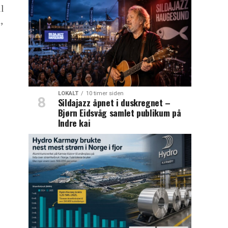
il
,
LOKALT
10 timer siden
Sildajazz åpnet i duskregnet –
Bjørn Eidsvåg samlet publikum på
Indre kai