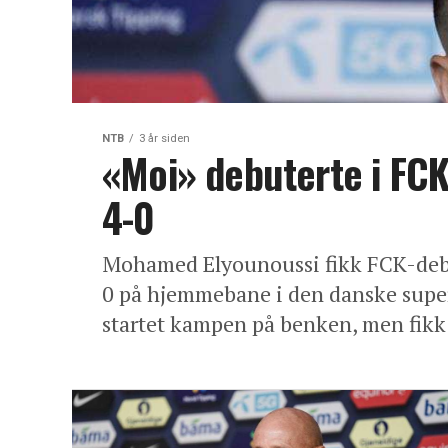
NTB
3 år siden
«Moi» debuterte i FC
4-0
Mohamed Elyounoussi fikk FCK-debu
0 på hjemmebane i den danske supe
startet kampen på benken, men fikk