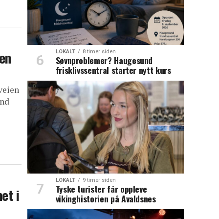
ien
LOKALT
8 timer siden
Søvnproblemer? Haugesund
frisklivssentral starter nytt kurs
veien
and
LOKALT
9 timer siden
Tyske turister får oppleve
et i
vikinghistorien på Avaldsnes