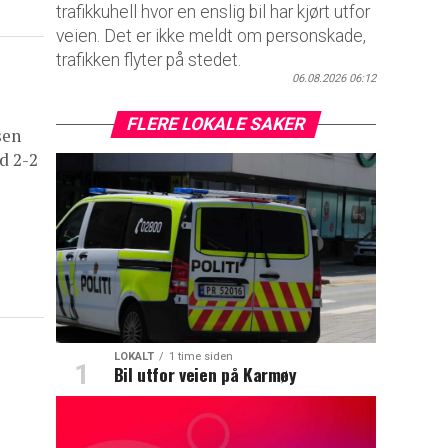
trafikkuhell hvor en enslig bil har kjørt utfor
veien. Det er ikke meldt om personskade,
trafikken flyter på stedet.
06.08.2026 06:12
FLERE LOKALE SAKER
sen
d 2-2
LOKALT
1 time siden
Bil utfor veien på Karmøy