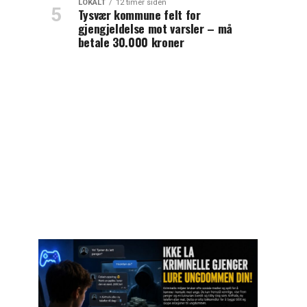
LOKALT
12 timer siden
Tysvær kommune felt for
gjengjeldelse mot varsler – må
betale 30.000 kroner