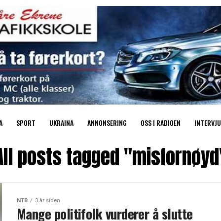
A
SPORT
UKRAINA
ANNONSERING
OSS I RADIOEN
INTERVJU
All posts tagged "misfornøyd
NTB
3 år siden
Mange politifolk vurderer å slutte