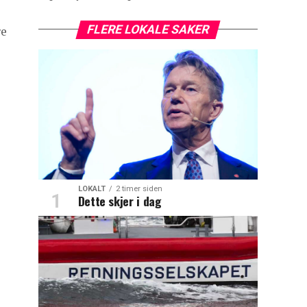
FLERE LOKALE SAKER
re
LOKALT
2 timer siden
Dette skjer i dag