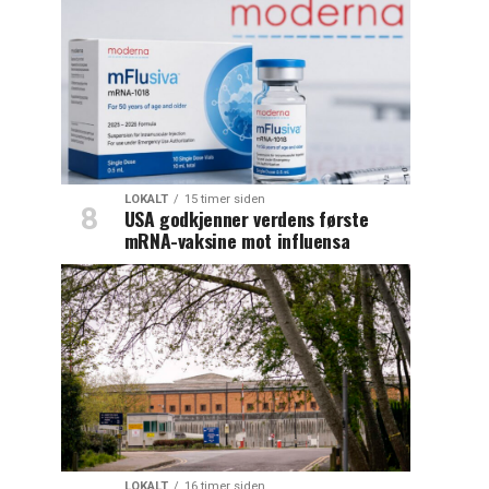
LOKALT
15 timer siden
USA godkjenner verdens første
mRNA-vaksine mot influensa
LOKALT
16 timer siden