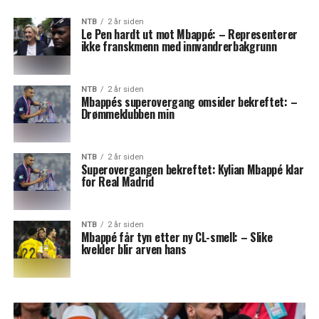
NTB
2 år siden
Le Pen hardt ut mot Mbappé: – Representerer
ikke franskmenn med innvandrerbakgrunn
NTB
2 år siden
Mbappés superovergang omsider bekreftet: –
Drømmeklubben min
NTB
2 år siden
Superovergangen bekreftet: Kylian Mbappé klar
for Real Madrid
NTB
2 år siden
Mbappé får tyn etter ny CL-smell: – Slike
kvelder blir arven hans