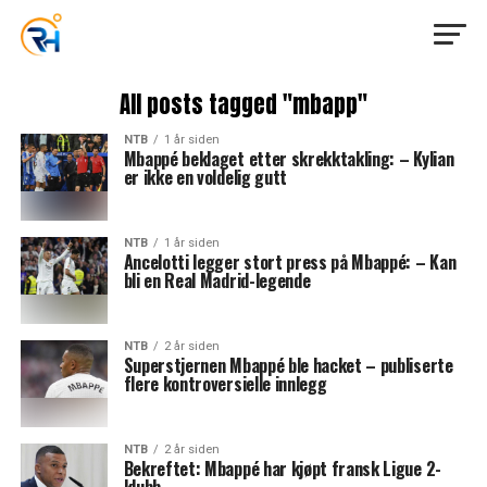
All posts tagged "mbapp"
NTB
1 år siden
Mbappé beklaget etter skrekktakling: – Kylian
er ikke en voldelig gutt
NTB
1 år siden
Ancelotti legger stort press på Mbappé: – Kan
bli en Real Madrid-legende
NTB
2 år siden
Superstjernen Mbappé ble hacket – publiserte
flere kontroversielle innlegg
NTB
2 år siden
Bekreftet: Mbappé har kjøpt fransk Ligue 2-