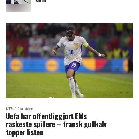
klubb
NTB
2 år siden
Uefa har offentliggjort EMs
raskeste spillere – fransk gullkalv
topper listen