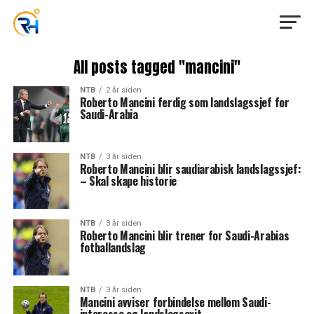
All posts tagged "mancini"
NTB
2 år siden
Roberto Mancini ferdig som landslagssjef for
Saudi-Arabia
NTB
3 år siden
Roberto Mancini blir saudiarabisk landslagssjef:
– Skal skape historie
NTB
3 år siden
Roberto Mancini blir trener for Saudi-Arabias
fotballandslag
NTB
3 år siden
Mancini avviser forbindelse mellom Saudi-