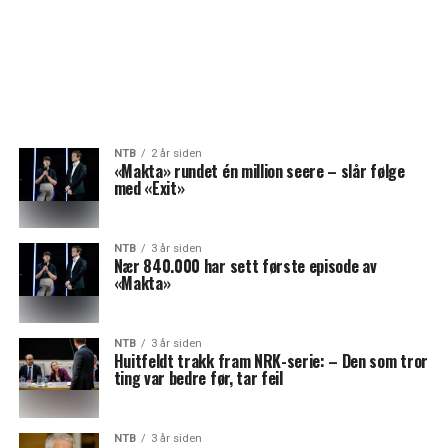
NTB
2 år siden
«Makta» rundet én million seere – slår følge
med «Exit»
NTB
3 år siden
Nær 840.000 har sett første episode av
«Makta»
NTB
3 år siden
Huitfeldt trakk fram NRK-serie: – Den som tror
ting var bedre før, tar feil
NTB
3 år siden