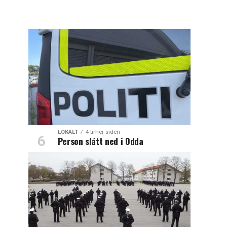
LOKALT
4 timer siden
Person slått ned i Odda