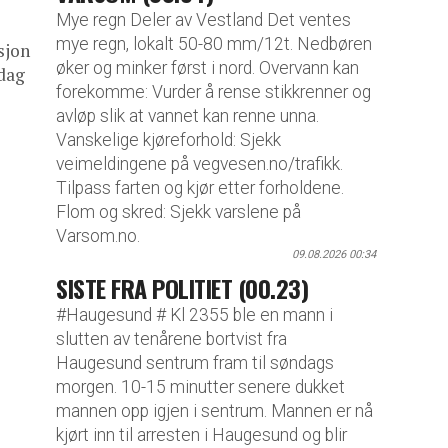
Mye regn Deler av Vestland Det ventes
mye regn, lokalt 50-80 mm/12t. Nedbøren
sjon
øker og minker først i nord. Overvann kan
 dag
forekomme: Vurder å rense stikkrenner og
avløp slik at vannet kan renne unna.
Vanskelige kjøreforhold: Sjekk
veimeldingene på vegvesen.no/trafikk.
Tilpass farten og kjør etter forholdene.
Flom og skred: Sjekk varslene på
Varsom.no.
09.08.2026 00:34
SISTE FRA POLITIET (00.23)
#Haugesund # Kl 2355 ble en mann i
slutten av tenårene bortvist fra
Haugesund sentrum fram til søndags
morgen. 10-15 minutter senere dukket
mannen opp igjen i sentrum. Mannen er nå
kjørt inn til arresten i Haugesund og blir