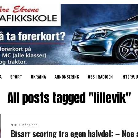
A
SPORT
UKRAINA
ANNONSERING
OSS I RADIOEN
INTERVJU
All posts tagged "lillevik"
NTB
2 år siden
Bisarr scoring fra egen halvdel: – Noe 