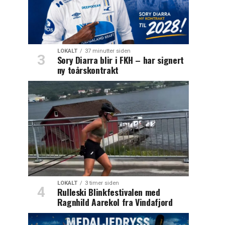
LOKALT
37 minutter siden
Sory Diarra blir i FKH – har signert
ny toårskontrakt
LOKALT
3 timer siden
Rulleski Blinkfestivalen med
Ragnhild Aarekol fra Vindafjord