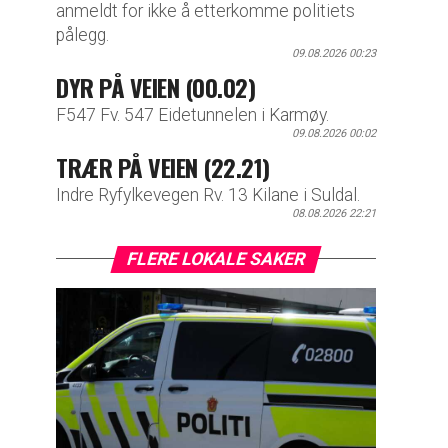
anmeldt for ikke å etterkomme politiets
pålegg.
09.08.2026 00:23
DYR PÅ VEIEN (00.02)
F547 Fv. 547 Eidetunnelen i Karmøy.
09.08.2026 00:02
TRÆR PÅ VEIEN (22.21)
Indre Ryfylkevegen Rv. 13 Kilane i Suldal.
08.08.2026 22:21
FLERE LOKALE SAKER