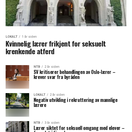
LOKALT
1 år siden
Kvinnelig lærer frikjent for seksuelt
krenkende atferd
NTB
2 år siden
SV kritiserer behandlingen av Oslo-lærer –
krever svar fra byråden
LOKALT
2 år siden
Negativ utvikling i rekruttering av mannlige
lærere
NTB
3 år siden
Lærer siktet for seksuell omgang med elever –