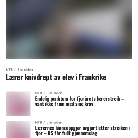
NTB
3 år siden
Lærer knivdrept av elev i Frankrike
NTB
3 år siden
Endelig punktum for fjorårets lærerstreik –
vant ikke fram med sine krav
NTB
3 år siden
Lærernes lønnsoppgjør avgjort etter streiken i
fjor – KS får fullt gjennomslag