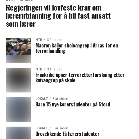
NTB
3 år siden
Regjeringen vil lovfeste krav om
lærerutdanning for å bli fast ansatt
som lærer
NTB
3 år siden
Macron kaller skoleangrep i Arras for en
terrorhandling
NTB
3 år siden
Frankrike åpner terroretterforskning etter
knivangrep på skole
LOKALT
3 år siden
Bare 15 nye lærerstudenter på Stord
LOKALT
3 år siden
Urovekkende få lærerstudenter