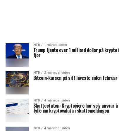
NTB
1 måned siden
Trump tjente over 1 milliard dollar på krypto i
fjor
NTB
2 måneder siden
Bitcoin-kursen på sitt laveste siden februar
NTB
4 måneder siden
Skatteetaten: Kryptoeiere har selv ansvar å
fylle inn kryptovaluta i skattemeldingen
NTB
4 måneder siden