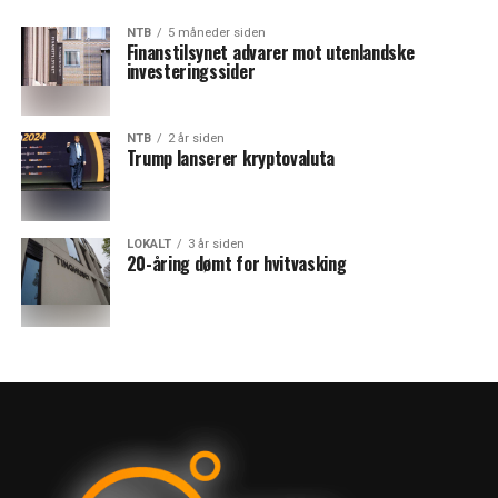
NTB
5 måneder siden
Finanstilsynet advarer mot utenlandske
investeringssider
NTB
2 år siden
Trump lanserer kryptovaluta
LOKALT
3 år siden
20-åring dømt for hvitvasking