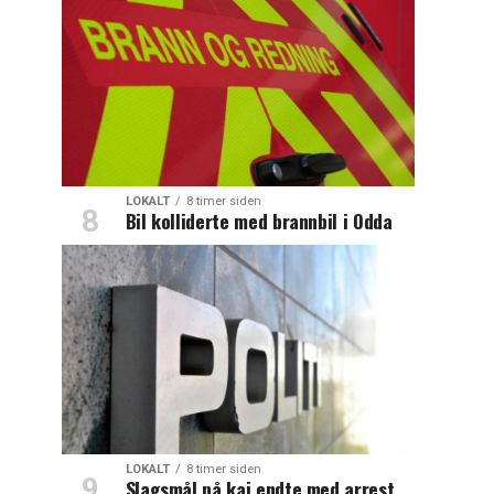
LOKALT
8 timer siden
Bil kolliderte med brannbil i Odda
LOKALT
8 timer siden
Slagsmål på kai endte med arrest