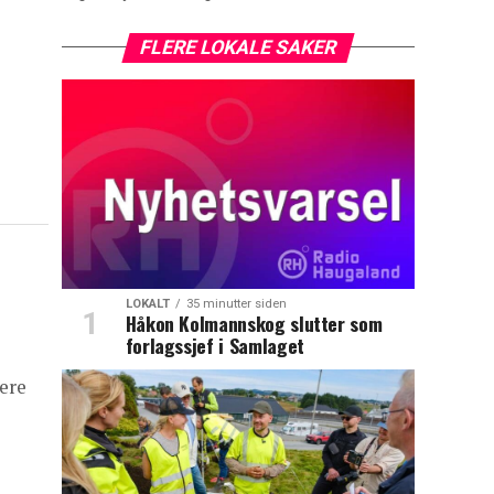
FLERE LOKALE SAKER
LOKALT
35 minutter siden
Håkon Kolmannskog slutter som
forlagssjef i Samlaget
lere