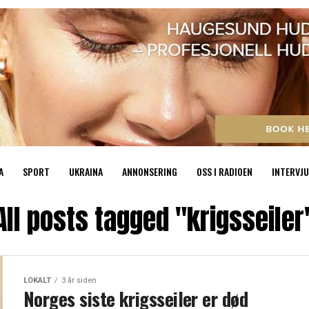
A
SPORT
UKRAINA
ANNONSERING
OSS I RADIOEN
INTERVJU
All posts tagged "krigsseiler
LOKALT
3 år siden
Norges siste krigsseiler er død