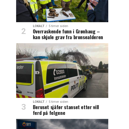
LOKALT
5 timer siden
Overraskende funn i Grønhaug –
kan skjule grav fra bronsealderen
LOKALT
5 timer siden
Beruset sjåfør stanset etter vill
ferd på felgene