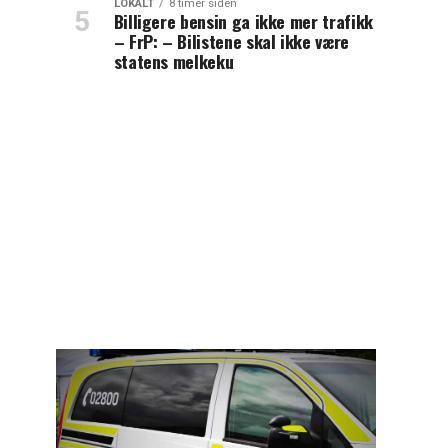
LOKALT
8 timer siden
Billigere bensin ga ikke mer trafikk
– FrP: – Bilistene skal ikke være
statens melkeku