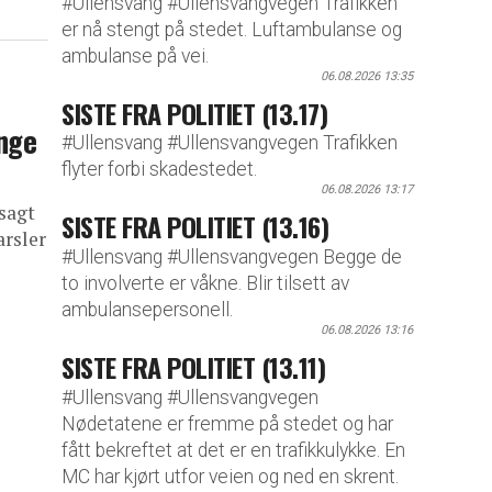
#Ullensvang #Ullensvangvegen Trafikken
er nå stengt på stedet. Luftambulanse og
ambulanse på vei.
06.08.2026 13:35
SISTE FRA POLITIET (13.17)
nge
#Ullensvang #Ullensvangvegen Trafikken
flyter forbi skadestedet.
06.08.2026 13:17
sagt
SISTE FRA POLITIET (13.16)
arsler
#Ullensvang #Ullensvangvegen Begge de
to involverte er våkne. Blir tilsett av
ambulansepersonell.
06.08.2026 13:16
SISTE FRA POLITIET (13.11)
#Ullensvang #Ullensvangvegen
Nødetatene er fremme på stedet og har
fått bekreftet at det er en trafikkulykke. En
MC har kjørt utfor veien og ned en skrent.