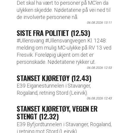
Det skal ha vært to personer på MC'en da
ulykken skjedde. Nødetatene på vei ned til
de involverte personene nå.
06.08.2026 13:11
SISTE FRA POLITIET (12.53)
#Ullensvang #Ullensvangvegen Kl. 1248:
melding om mulig MC-ulykke på RV 13 ved
Fresvik. Foreløpig ukjent om det er
personskade. Nødetatene rykker ut.
06.08.2026 12:53
STANSET KJØRETØY (12.43)
E39 Eiganestunnelen i Stavanger,
Rogaland, retning Stord (Leirvik).
06.08.2026 12:43
STANSET KJØRETØY, VEGEN ER
STENGT (12.32)
E39 Byfjordtunnelen i Stavanger, Rogaland,
i retning mot Stord (Leirvik).