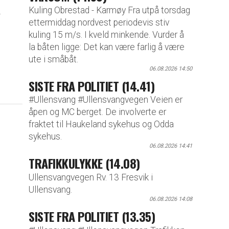
Kuling Obrestad - Karmøy Fra utpå torsdag
i
ettermiddag nordvest periodevis stiv
kuling 15 m/s. I kveld minkende. Vurder å
la båten ligge: Det kan være farlig å være
ute i småbåt.
06.08.2026 14:50
SISTE FRA POLITIET (14.41)
#Ullensvang #Ullensvangvegen Veien er
åpen og MC berget. De involverte er
fraktet til Haukeland sykehus og Odda
sykehus.
06.08.2026 14:41
TRAFIKKULYKKE (14.08)
Ullensvangvegen Rv. 13 Fresvik i
Ullensvang.
06.08.2026 14:08
SISTE FRA POLITIET (13.35)