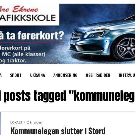
A
SPORT
UKRAINA
ANNONSERING
OSS I RADIOEN
INTERVJU
l posts tagged "kommunele
LOKALT
2 år siden
Kommunelegen slutter i Stord